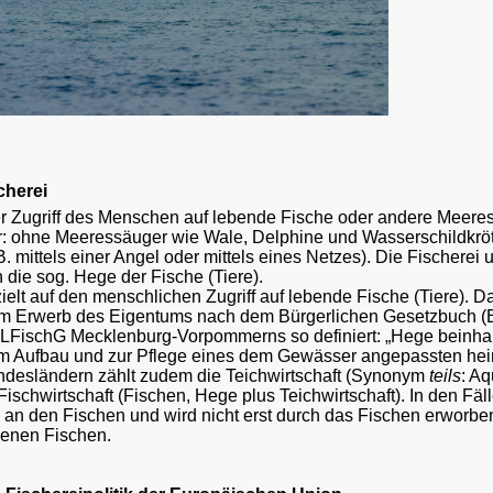
cherei
er Zugriff des Menschen auf lebende Fische oder andere Meeres
: ohne Meeressäuger wie Wale, Delphine und Wasserschildkrö
. mittels einer Angel oder mittels eines Netzes). Die Fischerei 
h die sog. Hege der Fische (Tiere).
elt auf den menschlichen Zugriff auf lebende Fische (Tiere). 
 Erwerb des Eigentums nach dem Bürgerlichen Gesetzbuch (BGB
 LFischG Mecklenburg-Vorpommerns so definiert: „Hege beinha
um Aufbau und zur Pflege eines dem Gewässer angepassten hei
ndesländern zählt zudem die Teichwirtschaft (Synonym
teils
: Aq
Fischwirtschaft (Fischen, Hege plus Teichwirtschaft). In den Fäl
an den Fischen und wird nicht erst durch das Fischen erworbe
genen Fischen.