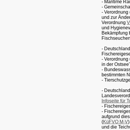
- Maritime R
- Gemeinschaf
-
Verordnung 
und zur Änder
Verordnung
V
und Hygienevo
Bekämpfung b
Fischseuchen
- Deutschland
Fischereigese
- Verordnung 
in der Ostsee"
- Bundeswass
bestimmten N
- Tierschutzg
- Deutschland
Landesverord
Infoseite für 
- Fischereig
- Fischereige
aufgrund die
(
KüFVO M-V
und die Teichw