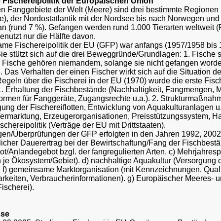
Fischereipolitik der Europäischen Union
en Fanggebiete der Welt (Meere) sind drei bestimmte Regionen
e), der Nordostatlantik mit der Nordsee bis nach Norwegen und 
n (rund 7 %). Gefangen werden rund 1.000 Tierarten weltweit (
 genutzt nur die Hälfte davon.
me Fischereipolitik der EU (GFP) war anfangs (1957/1958 bis 
 Sie stützt sich auf die drei Beweggründe/Grundlagen: 1. Fisch
 Fische gehören niemandem, solange sie nicht gefangen worden
. Das Verhalten der einen Fischer wirkt sich auf die Situation d
egeln über die Fischerei in der EU (1970) wurde die erste Fisch
1. Erhaltung der Fischbestände (Nachhaltigkeit, Fangmengen, 
ormen für Fanggeräte, Zugangsrechte u.a.). 2. Strukturmaßna
ung der Fischereiflotten, Entwicklung von Aquakulturanlagen u.a
ermarktung, Erzeugerorganisationen, Preisstützungssystem, Han
chereipolitik (Verträge der EU mit Drittstaaten).
gen/Überprüfungen der GFP erfolgten in den Jahren 1992, 2002 
icher Dauerertrag bei der Bewirtschaftung/Fang der Fischbestä
t/Anlandegebot bzgl. der fangregulierten Arten. c) Mehrjahre
e Ökosystem/Gebiet). d) nachhaltige Aquakultur (Versorgung d
. f) gemeinsame Marktorganisation (mit Kennzeichnungen, Qua
rkeiten, Verbraucherinformationen). g) Europäischer Meeres- 
ischerei).
sse