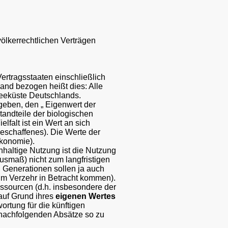
ölkerrechtlichen Verträgen
Vertragsstaaten einschließlich
and bezogen heißt dies: Alle
seeküste Deutschlands.
egeben, den
„
Eigenwert der
standteile der biologischen
lfalt ist ein Wert an sich
Geschaffenes). Die Werte der
Ökonomie).
chhaltige Nutzung ist die Nutzung
smaß) nicht zum langfristigen
n Generationen sollen ja auch
um Verzehr in Betracht kommen).
Ressourcen (d.h. insbesondere der
auf Grund ihres
eigenen Wertes
rtung für die künftigen
nachfolgenden Absätze so zu