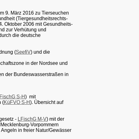
m 9. März 2016 zu Tierseuchen
ndheit (Tiergesundheitsrechts-
4. Oktober 2006 mit Gesundheits-
und zur Verhütung und
durch die deutsche
rdnung (
SeefiV
) und die
schaftszone in der Nordsee und
ren der Bundeswasserstraßen in
FischG S-H
) mit
 (
KüFVO S-H
). Übersicht auf
gesetz -
LFischG M-V
) mit der
es Mecklenburg-Vorpommern
s Angeln in freier Natur/Gewässer