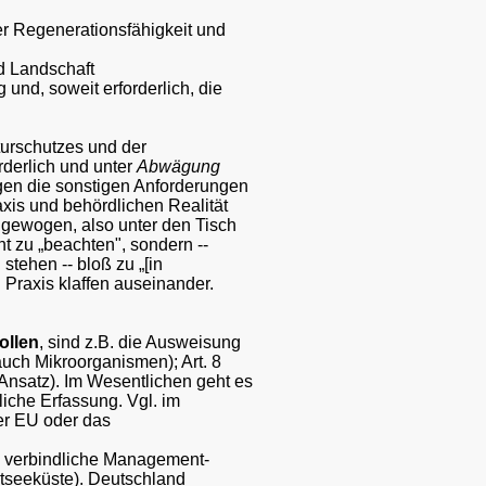
er Regenerationsfähigkeit und
nd Landschaft
 und, soweit erforderlich, die
turschutzes und der
orderlich und unter
Abwägung
gen die sonstigen Anforderungen
xis und behördlichen Realität
gewogen, also unter den Tisch
ht zu
„beachten", sondern --
 stehen -- bloß zu
„[in
d Praxis klaffen auseinander.
ollen
, sind z.B. die Ausweisung
auch Mikroorganismen); Art. 8
nsatz). Im Wesentlichen geht es
iche Erfassung. Vgl. im
er EU oder das
ne verbindliche Management-
tseeküste). Deutschland