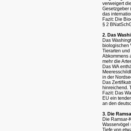
verweigert di
Gesetzgeber (
das internati
Fazit: Die Bi
§ 2 BNatSchG
2. Das Wash
Das Washingt
biologischen 
Tierarten un
Abkommens au
mehr die Arte
Das WA enthäl
Meeresschildk
in der Nords
Das Zertifika
hinreichend. 
Fazit: Das Wa
EU ein tendenz
an den deuts
3. Die Rams
Die Ramsar-K
Wasservögel u
Tiefe von etw