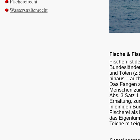
Fischereirecht
Wasserstraßenrecht
Fische & Fis
Fischen ist d
Bundesländer
und Töten (z.B
hinaus -- auc
Das Fangen zi
Menschen zum
Abs. 3 Satz 1
Erhaltung, z
In einigen Bu
Fischerei als 
das Eigentum 
Teiche mit ei