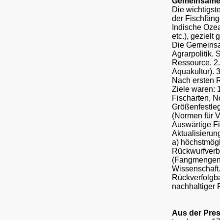
Gemeinsame 
Die wichtigst
der Fischfäng
Indische Ozea
etc.), gezielt
Die Gemeinsa
Agrarpolitik.
Ressource. 2.
Aquakultur). 3
Nach ersten R
Ziele waren: 
Fischarten, N
Größenfestleg
(Normen für V
Auswärtige Fis
Aktualisierun
a) höchstmögl
Rückwurfverbo
(Fangmengen j
Wissenschaft
Rückverfolgba
nachhaltiger F
Aus der Pre