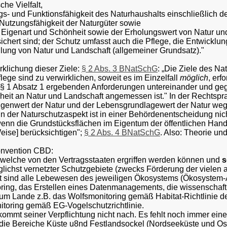
che Vielfalt,
ngs- und Funktionsfähigkeit des Naturhaushalts einschließlich d
Nutzungsfähigkeit der Naturgüter sowie
lt, Eigenart und Schönheit sowie der Erholungswert von Natur u
ichert sind; der Schutz umfasst auch die Pflege, die Entwicklung
lung von Natur und Landschaft (allgemeiner Grundsatz)."
klichung dieser Ziele:
§ 2 Abs. 3 BNatSchG
:
„Die Ziele des Na
lege sind zu verwirklichen, soweit es im Einzelfall
möglich
, erf
 § 1 Absatz 1 ergebenden Anforderungen untereinander und ge
heit an Natur und Landschaft angemessen ist." In der Rechtspra
igenwert der Natur und der Lebensgrundlagewert der Natur weg
nn der Naturschutzaspekt ist in einer Behördenentscheidung nic
enn die Grundstücksflächen im Eigentum der öffentlichen Hand
eise] berücksichtigen";
§ 2 Abs. 4 BNatSchG
. Also: Theorie un
onvention CBD:
elche von den Vertragsstaaten ergriffen werden können und
s
glichst vernetzter Schutzgebiete (zwecks Förderung der vielen 
 sind alle Lebewesen des jeweiligen Ökosystems (Ökosystem-A
ring, das Erstellen eines Datenmanagements, die wissenschaftl
um Lande z.B. das Wolfsmonitoring gemäß Habitat-Richtlinie d
toring gemäß EG-Vogelschutzrichtlinie.
ommt seiner Verpflichtung nicht nach. Es fehlt noch immer ei
 die Bereiche Küste u8nd Festlandsockel (Nordseeküste und Os