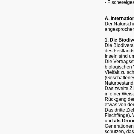
- Fischereiges
A. Internatio
Der Naturschu
angesprochen
1. Die Biodi
Die
Biodivers
des Festlands
Inseln sind u
Die Vertragss
biologischen 
Vielfalt zu sc
(Geschaffenes
Naturbestandt
Das zweite Zi
in einer Wei
Rückgang der 
etwas von der
Das dritte Zi
Fischfänge).
und
als Grun
Generationen
schützen, da