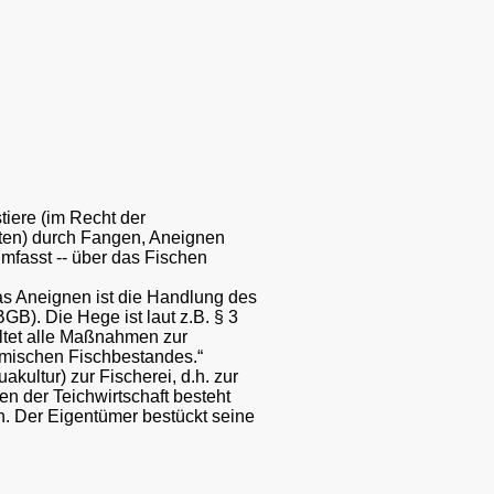
tiere (im Recht der
ten) durch Fangen, Aneignen
umfasst -- über das Fischen
Das Aneignen ist die Handlung des
). Die Hege ist laut z.B. § 3
ltet alle Maßnahmen zur
mischen Fischbestandes.“
uakultur) zur Fischerei, d.h. zur
len der Teichwirtschaft besteht
n. Der Eigentümer bestückt seine