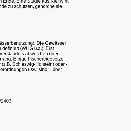
am Ende.
Eine Studie aus Kiel wirft
de zu schützen, gehorche sie
wässer
be
nutzung). Die Gewässer
definiert (WHG u.a.). Erst
n Verständnis abweichen oder
orrang. Einige Fischereigesetze
z.B. Schleswig-Holstein) oder -
erordnungen usw. sind -- über
/2403
.