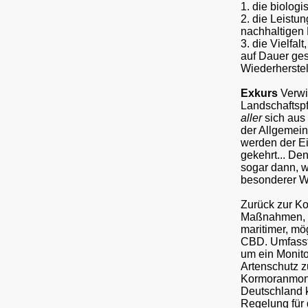
1. die biologis
2. die Leistu
nachhaltigen 
3. die Vielfa
auf Dauer ges
Wiederherstel
Exkurs
Verwir
Landschaftspf
aller
sich aus
der Allgemein
werden der E
gekehrt... De
sogar dann, w
besonderer W
Zurück zur K
Maßnahmen, w
maritimer, mö
CBD. Umfasst
um ein Monito
Artenschutz z
Kormoranmoni
Deutschland k
Regelung für