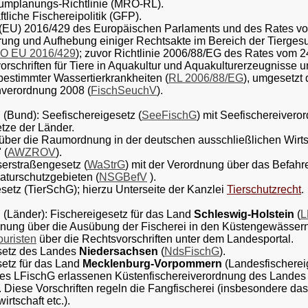
aumplanungs-Richtlinie (MRO-RL).
tliche Fischereipolitik (GFP).
(EU) 2016/429 des Europäischen Parlaments und des Rates vo
ung und Aufhebung einiger Rechtsakte im Bereich der Tiergesu
O EU 2016/429
);
zuvor Richtlinie 2006/88/EG des Rates vom 2
rschriften für Tiere in Aquakultur und Aquakulturerzeugnisse 
estimmter Wassertierkrankheiten (
RL 2006/88/EG
), um
gesetzt 
verordnung 2008 (
FischSeuchV
).
 (Bund): Seefischereigesetz (
SeeFischG
) mit Seefischereivero
tze der Länder.
über die Raumordnung in der deutschen ausschließlichen Wirt
 (
AWZROV
).
erstraßengesetz (
WaStrG
) mit der Verordnung über das Befah
aturschutzgebieten (
NSGBefV
).
esetz (TierSchG); hierzu Unterseite der Kanzlei
Tierschutzrecht
.
 (Länder): Fischereigesetz für das Land
Schleswig-Holstein
(
L
nung über die Ausübung der Fischerei in den Küstengewässern
Touristen
über die Rechtsvorschriften unter dem Landesportal.
esetz des Landes
Niedersachsen
(
NdsFischG
).
setz für das Land
Mecklenburg-Vorpommern
(Landesfischerei
ses LFischG erlassenen Küstenfischereiverordnung des Land
). Diese Vorschriften regeln die Fangfischerei (insbesondere da
irtschaft etc.).