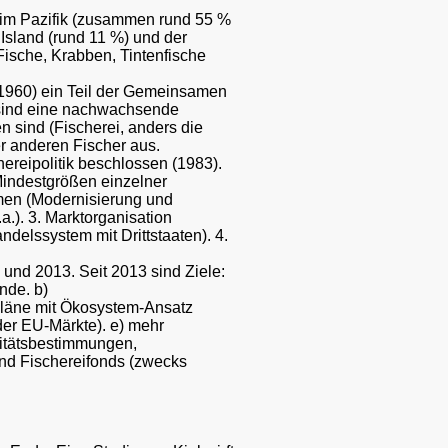
 im Pazifik (zusammen rund 55 %
Island (rund 11 %) und der
Fische, Krabben, Tintenfische
1960) ein Teil der Gemeinsamen
e sind eine nachwachsende
 sind (Fischerei, anders die
er anderen Fischer aus.
ereipolitik beschlossen (1983).
Mindestgrößen einzelner
hmen (Modernisierung und
.). 3. Marktorganisation
delssystem mit Drittstaaten). 4.
und 2013. Seit 2013 sind Ziele:
nde. b)
spläne mit Ökosystem-Ansatz
er EU-Märkte). e) mehr
litätsbestimmungen,
und Fischereifonds (zwecks