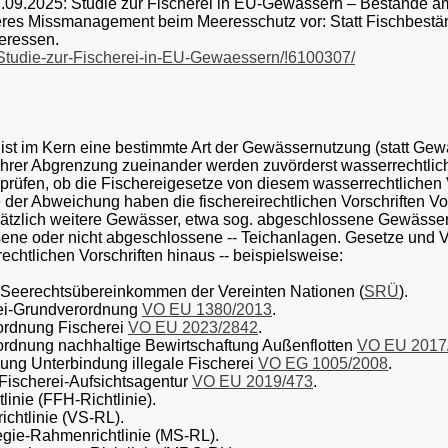
7.09.2025: Studie zur Fischerei in EU-Gewässern – Bestände 
res Missmanagement beim Meeresschutz vor: Statt Fischbestän
teressen.
e/Studie-zur-Fischerei-in-EU-Gewaessern/!6100307/
 ist im Kern eine bestimmte Art der Gewässernutzung (statt Ge
 ihrer Abgrenzung zueinander werden zuvörderst wasserrechtlich 
 prüfen, ob die Fischereigesetze von diesem wasserrechtliche
le der Abweichung haben die fischereirechtlichen Vorschriften V
tzlich weitere Gewässer, etwa sog. abgeschlossene Gewässer (
ene oder nicht abgeschlossene -- Teichanlagen. Gesetze und V
echtlichen Vorschriften hinaus -- beispielsweise:
: Seerechtsübereinkommen der Vereinten Nationen (
SRÜ
).
ei-Grundverordnung
VO EU 1380/2013
.
rordnung Fischerei
VO EU 2023/2842
.
rdnung nachhaltige Bewirtschaftung Außenflotten
VO EU 2017
ung Unterbindung illegale Fischerei
VO EG 1005/2008
.
Fischerei-Aufsichtsagentur
VO EU 2019/473
.
tlinie (FFH-Richtlinie).
ichtlinie (VS-RL).
egie-Rahmenrichtlinie (MS-RL).