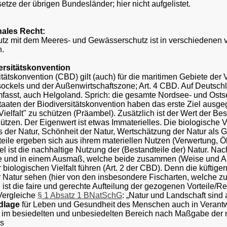
etze der übrigen Bundesländer; hier nicht aufgelistet.
nales Recht:
tz mit dem Meeres- und Gewässerschutz ist in verschiedenen v
.
versitätskonvention
itätskonvention (CBD) gilt (auch) für die maritimen Gebiete der 
ockels und der Außenwirtschaftszone; Art. 4 CBD. Auf Deutschl
mfasst, auch Helgoland. Sprich: die gesamte Nordsee- und Ost
taaten der Biodiversitätskonvention haben das erste Ziel ausg
Vielfalt" zu schützen (Präambel). Zusätzlich ist der Wert der Be
hützen. Der Eigenwert ist etwas Immaterielles. Die biologische Vie
 der Natur, Schönheit der Natur, Wertschätzung der Natur als 
eile ergeben sich aus ihrem materiellen Nutzen (Verwertung, 
el ist die nachhaltige Nutzung der (Bestandteile der) Natur. Na
se und in einem Ausmaß, welche beide zusammen (Weise und Au
biologischen Vielfalt führen (Art. 2 der CBD). Denn die küftige
 Natur sehen (hier von den insbesondere Fischarten, welche z
el ist die faire und gerechte Aufteilung der gezogenen Vorteile/
Vergleiche
§ 1 Absatz 1 BNatSchG
:
„Natur und Landschaft sind 
dlage
für Leben und Gesundheit des Menschen auch in Verantwo
 im besiedelten und unbesiedelten Bereich nach Maßgabe der 
ss