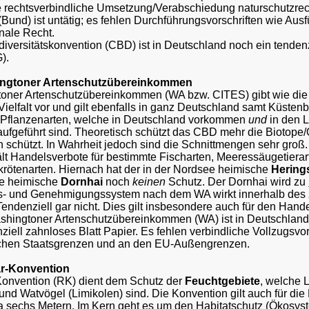
e rechtsverbindliche Umsetzung/Verabschiedung naturschutzrec
Bund) ist untätig; es fehlen Durchführungsvorschriften wie Ausf
onale Recht.
odiversitätskonvention (CBD) ist in Deutschland noch ein tendenz
).
ingtoner Artenschutzübereinkommen
oner Artenschutzübereinkommen (WA bzw. CITES) gibt wie die
Vielfalt vor und gilt ebenfalls in ganz Deutschland samt Küstenb
d Pflanzenarten, welche in Deutschland vorkommen
und
in den L
fgeführt sind. Theoretisch schützt das CBD mehr die Biotop
n schützt. In Wahrheit jedoch sind die Schnittmengen sehr groß.
t Handelsverbote für bestimmte Fischarten, Meeressäugetierar
rötenarten. Hiernach hat der in der Nordsee heimische
Hering
ee heimische
Dornhai
noch
keinen
Schutz. Der Dornhai wird zu
ts- und Genehmigungssystem nach dem WA wirkt innerhalb des z
Tendenziell gar nicht. Dies gilt insbesondere auch für den Hand
shingtoner Artenschutzübereinkommen (WA) ist in Deutschland 
iell zahnloses Blatt Papier. Es fehlen verbindliche Vollzugsvors
chen Staatsgrenzen und an den EU-Außengrenzen.
ar-Konvention
onvention (RK) dient dem Schutz der
Feuchtgebiete
, welche 
nd Watvögel (Limikolen) sind. Die Konvention gilt auch für die
a sechs Metern. Im Kern geht es um den Habitatschutz (Ökosys