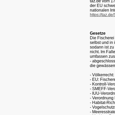
taz.de vom 1
der EU schwe
nationalen In
https://taz.d
Gesetze
Die Fischerei
selbst und in
sodann ist zu
nicht. Im Fal
umfassen zusä
- abgeschloss
die gewässerr
- Völkerrecht
-
EU: Fischer
- Kontroll-Ve
- SMEFF-Vero
- IUU-Verordn
- Verordnung 
- Habitat-Rich
- Vogelschutzr
- Meeresstrat