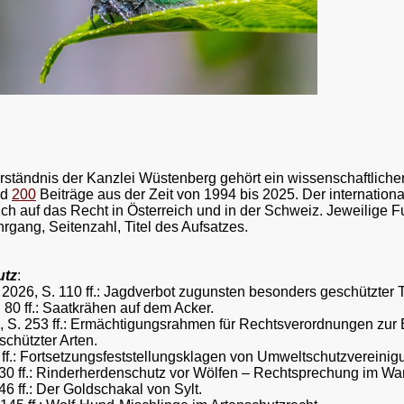
ständnis der Kanzlei Wüstenberg gehört ein wissenschaftliche
nd
200
Beiträge aus der Zeit von 1994 bis 2025. Der internationa
sich auf das Recht in Österreich und in der Schweiz. Jeweilige F
ahrgang, Seitenzahl, Titel des Aufsatzes.
utz
:
 2026, S. 110 ff.:
Jagdverbot zugunsten besonders geschützter T
 80 ff.: Saatkrähen auf dem Acker.
 S. 253 ff.: Ermächtigungsrahmen für Rechtsverordnungen zur
chützter Arten.
ff.:
Fortsetzungsfeststellungsklagen von Umweltschutzvereinigu
30 ff.: Rinderherdenschutz vor Wölfen – Rechtsprechung im Wa
6 ff.: Der Goldschakal von Sylt.