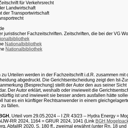
itschrift für Verkehrsrecht
er Landwirtschaft
der Transportwirtschaft
nsportrecht
nde
r juristischer Fachzeitschriften. Zeitschriften, die bei der VG W
ionalbibliothek
che
Nationalbibliothek
che
Nationalbibliothek
u Urteilen werden in der Fachzeitschrift i.d.R. zusammen mit 
heidung abgedruckt. Die Gerichtsentscheidung zeigt den Ist-Z
lsanmerkung (Besprechung) stellt der Autor den aus seiner Sich
dar. Der Autor erklärt, weshalb oder inwieweit die Gerichtsentsc
ürftig ist und inwieweit sie besser anders ausfallen hätte sol
ll hat es ein künftiger Rechtsanwender in einem gleichgelagerten 
zu fällen.
BGH
, Urteil vom 29.05.2024 -- I ZR 43/23 -- Hydra Energy = M
NJW-RR 2024, 1164 = GRUR 2024, 1041 (Link
BGH Mogelpac
g, AbfallR 2020, S. 180 ff., zweimal erwähnt (unter Rn. 18 und R