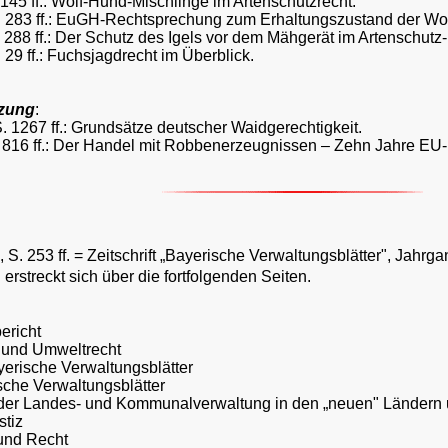
145 ff.:
Wolf-Hund-Mischlinge im Artenschutzrecht.
. 283 ff.: EuGH-Rechtsprechung zum Erhaltungszustand der Wol
288 ff.: Der Schutz des Igels vor dem Mähgerät im Artenschutz-
 29 ff.: Fuchsjagdrecht im Überblick.
zung
:
. 1267 ff.: Grundsätze deutscher Waidgerechtigkeit.
 816 ff.: Der Handel mit Robbenerzeugnissen – Zehn Jahre E
S. 253 ff. = Zeitschrift
„
Bayerische Verwaltungsblätter", Jahrga
erstreckt sich über die fortfolgenden Seiten.
:
ericht
 und Umweltrecht
erische Verwaltungsblätter
che Verwaltungsblätter
der Landes- und Kommunalverwaltung in den
„
neuen" Ländern u
stiz
und Recht