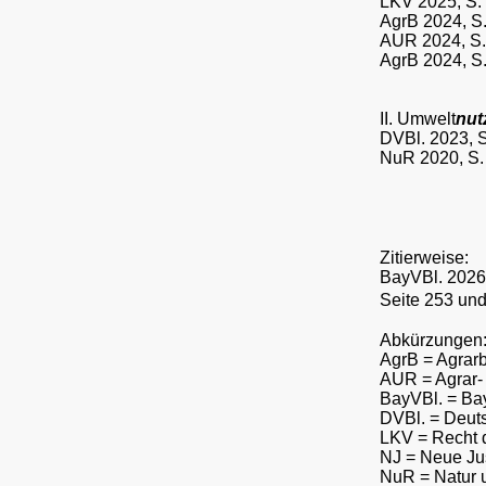
LKV 2025, S. 
AgrB 2024, S
AUR 2024, S. 
AgrB 2024, S.
II. Umwelt
nut
DVBl. 2023, S
NuR 2020, S.
Zitierweise
:
BayVBl. 2026, 
Seite 253 und 
Abkürzungen
AgrB = Agrarb
AUR = Agrar-
BayVBl. = Bay
DVBl. = Deuts
LKV = Recht 
NJ = Neue Ju
NuR = Natur 