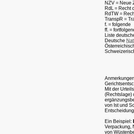
NZV = Neue Ze
RdL = Recht d
RdTW = Recht 
TranspR = Tra
f. = folgende
ff. = fortfolge
Liste deutsche
Deutsche
Nat
Österreichis
Schweizeris
Anmerkungen z
Gerichtsentsc
Mit der Urtei
(Rechtslage) 
ergänzungsbed
von Ist und So
Entscheidung 
Ein Beispiel:
Verpackung, 
von Wüstenber