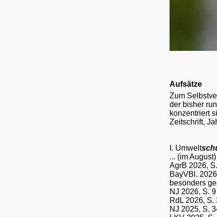
Aufsätze
Zum Selbstver
der bisher ru
konzentriert 
Zeitschrift, J
I. Umwelt
sch
... (im August)
AgrB 2026, S.
BayVBl. 2026,
besonders ges
NJ 2026, S. 9 
RdL 2026, S. 
NJ 2025, S. 34